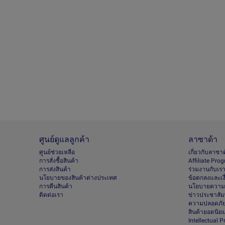
ศูนย์ดูแลลูกค้า
ลาซาด้า
ศูนย์ช่วยเหลือ
เกี่ยวกับลาซา
การสั่งซื้อสินค้า
Afﬁliate Pro
การส่งสินค้า
ร่วมงานกับเร
นโยบายของสินค้าต่างประเทศ
ข้อตกลงและเง
การคืนสินค้า
นโยบายความเ
ติดต่อเรา
ข่าวประชาสัมพ
ความปลอดภัย
สินค้ายอดนิย
Intellectual 