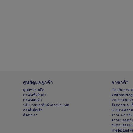
ศูนย์ดูแลลูกค้า
ลาซาด้า
ศูนย์ช่วยเหลือ
เกี่ยวกับลาซา
การสั่งซื้อสินค้า
Afﬁliate Pro
การส่งสินค้า
ร่วมงานกับเร
นโยบายของสินค้าต่างประเทศ
ข้อตกลงและเง
การคืนสินค้า
นโยบายความเ
ติดต่อเรา
ข่าวประชาสัมพ
ความปลอดภัย
สินค้ายอดนิย
Intellectual 