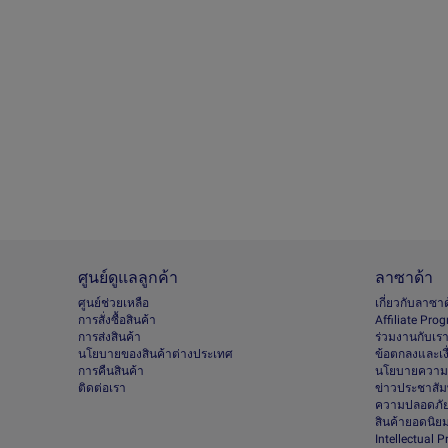
ศูนย์ดูแลลูกค้า
ลาซาด้า
ศูนย์ช่วยเหลือ
เกี่ยวกับลาซา
การสั่งซื้อสินค้า
Afﬁliate Pro
การส่งสินค้า
ร่วมงานกับเร
นโยบายของสินค้าต่างประเทศ
ข้อตกลงและเง
การคืนสินค้า
นโยบายความเ
ติดต่อเรา
ข่าวประชาสัมพ
ความปลอดภัย
สินค้ายอดนิย
Intellectual 