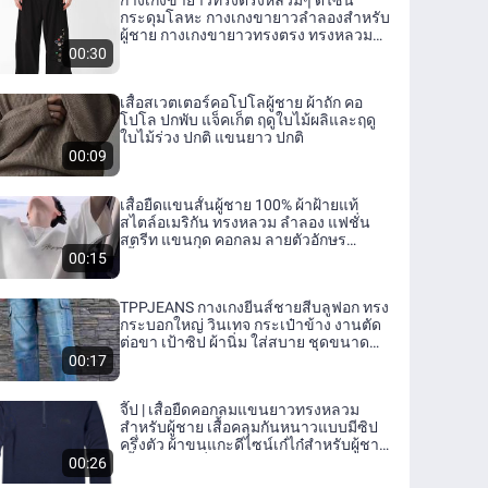
กางเกงขายาวทรงตรงหลวมๆ ดีไซน์
กระดุมโลหะ กางเกงขายาวลำลองสำหรับ
ผู้ชาย กางเกงขายาวทรงตรง ทรงหลวม
ทรงตรง ดีไซน์กระดุมโลหะ
00:30
เสื้อสเวตเตอร์คอโปโลผู้ชาย ผ้าถัก คอ
โปโล ปกพับ แจ็คเก็ต ฤดูใบไม้ผลิและฤดู
ใบไม้ร่วง ปกติ แขนยาว ปกติ
00:09
เสื้อยืดแขนสั้นผู้ชาย 100% ผ้าฝ้ายแท้
สไตล์อเมริกัน ทรงหลวม ลำลอง แฟชั่น
สตรีท แขนกุด คอกลม ลายตัวอักษร
เสื้อผ้าทำงาน
00:15
TPPJEANS กางเกงยีนส์ชายสีบลูฟอก ทรง
กระบอกใหญ่ วินเทจ กระเป๋าข้าง งานตัด
ต่อขา เป้าซิป ผ้านิ่ม ใส่สบาย ชุดขนาด
28-36 รับชำระปลายทาง
00:17
จี๊ป | เสื้อยืดคอกลมแขนยาวทรงหลวม
สำหรับผู้ชาย เสื้อคลุมกันหนาวแบบมีซิป
ครึ่งตัว ผ้าขนแกะดีไซน์เก๋ไก๋สำหรับผู้ชาย
เสื้อผ้าผู้ชายที่สวมใส่สบาย
00:26