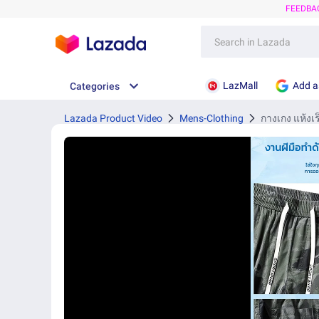
FEEDBA
LazMall
Add a
Categories
Lazada Product Video
Mens-Clothing
กางเกง แห้งเ