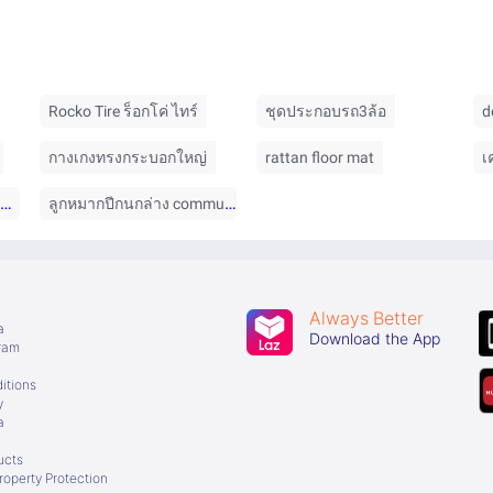
Rocko Tire ร็อกโค่ ไทร์
ชุดประกอบรถ3ล้อ
d
กางเกงทรงกระบอกใหญ่
rattan floor mat
เ
หนังสือภาษาไทยแบบฝึกหัดป.4
ลูกหมากปีกนกล่าง commuter
Always Better
a
Download the App
gram
itions
y
a
ucts
Property Protection