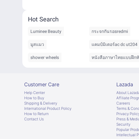
Hot Search
Luminee Beauty
กระจกกันรอยredmi
มูสแมว
แคมป์มิเตอร์ac dc ut204
shower wheels
Customer Care
Lazada
Help Center
About Lazad
How to Buy
Afﬁliate Pro
Shipping & Delivery
Careers
International Product Policy
Terms & Cond
How to Return
Privacy Polic
Contact Us
Press & Medi
Security
Popular Prod
Intellectual 