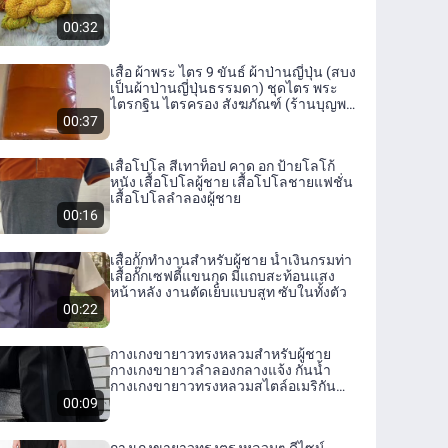
00:32
เสื้อ ผ้าพระ ไตร 9 ขันธ์ ผ้าป่านญี่ปุ่น (สบง
เป็นผ้าป่านญี่ปุ่นธรรมดา) ชุดไตร พระ
ไตรกฐิน ไตรครอง สังฆภัณฑ์ (ร้านบุญพา
สุข)
00:37
เสื้อโปโล สีเทาท็อป คาด อก ป้ายโลโก้
หนัง เสื้อโปโลผู้ชาย เสื้อโปโลชายแฟชั่น
เสื้อโปโลลำลองผู้ชาย
00:16
เสื้อกั๊กทำงานสำหรับผู้ชาย น้ำเงินกรมท่า
เสื้อกั๊กเซฟตี้แขนกุด มีแถบสะท้อนแสง
หน้าหลัง งานตัดเย็บแบบสูท ซับในทั้งตัว
00:22
กางเกงขายาวทรงหลวมสำหรับผู้ชาย
กางเกงขายาวลำลองกลางแจ้ง กันน้ำ
กางเกงขายาวทรงหลวมสไตล์อเมริกัน
ทรงหลวม ทรงหลวม กางเกงขายาว
00:09
ลำลอง