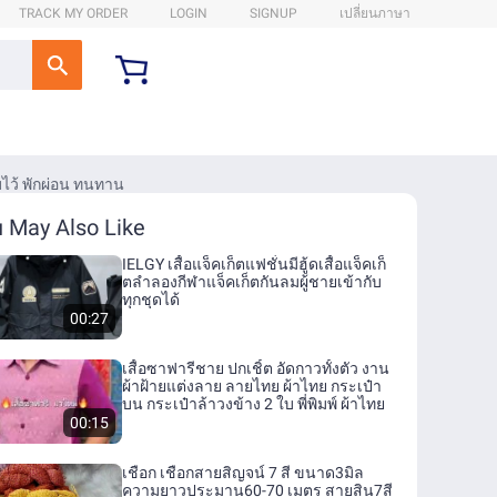
TRACK MY ORDER
LOGIN
SIGNUP
เปลี่ยนภาษา
ไว้ พักผ่อน ทนทาน
 May Also Like
IELGY เสื้อแจ็คเก็ตแฟชั่นมีฮู้ดเสื้อแจ็คเก็
ตลำลองกีฬาแจ็คเก็ตกันลมผู้ชายเข้ากับ
ทุกชุดได้
00:27
เสื้อซาฟารีชาย ปกเชิ้ต อัดกาวทั้งตัว งาน
ผ้าฝ้ายแต่งลาย ลายไทย ผ้าไทย กระเป๋า
บน กระเป๋าล้าวงข้าง 2 ใบ พี่พิมพ์ ผ้าไทย
00:15
เชือก เชือกสายสิญจน์ 7 สี ขนาด3มิล
ความยาวประมาน60-70 เมตร สายสิน7สี