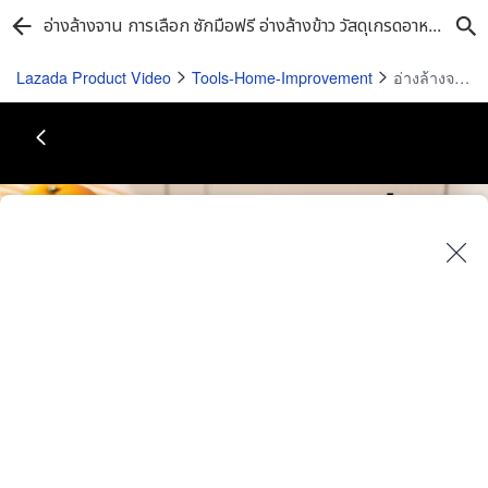
อ่างล้างจาน การเลือก ซักมือฟรี อ่างล้างข้าว วัสดุเกรดอาหาร สะดวก มัลติฟังก์ชั่น ตอบสนองความต้องการที่หลากหลาย
Lazada Product Video
Tools-Home-Improvement
อ่างล้างจาน การเลือก ซักมือฟรี อ่างล้างข้าว วัสดุเกรดอาหาร สะดวก มัลติฟังก์ชั่น ตอบสนองความต้องการที่หลากหลาย
Play
Video