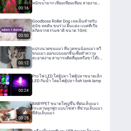
หนักเบามาก เทียมเทียมเทียม สวยงาม
สวยงาม สำหรับตกแต่งตู้ปลา ของปลอม
00:16
ปลอม หญ้าน้ำ พืชน้ำ วัชพืชน้ำในน้ำ พืช
ในตู้ปลา
Goodboss Roller Dog เจลเย็นสำหรับ
สุนัข ลดคัน ขนร่วง ผื่นเเดง เเบคทีเรีย
สกัดจากธรรมชาติ ขนาด 10ml.
00:50
แปรงนวดขนแมว ที่นวดขนน้องแมว หวี
ขนแมว ออกแบบแยกชิ้นเพื่อทำความ
สะอาดง่าย สามารถติดที่มุมหรือขาโต๊ะ
ง่ายๆ
00:12
Pro ไฟ LED ใส่ตู้ปลา ไฟตู้ปลาขนาดเล็ก
LED กันน้ำ โคมไฟตู้ปลา fish tank lamp
00:24
BABYPET ขนาดใหญ่ขึ้น ที่ฝนเล็บแมว
กระดาษลูกฟูก แบบโซฟา ที่ข่วนเล็บแมว
ที่ลับเล็บแมว
00:25