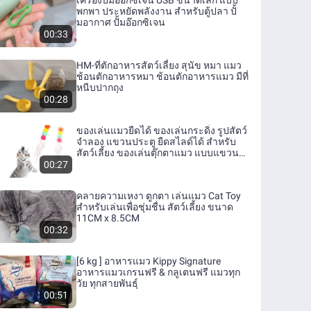
เครื่องปั๊มออกซิเจน USB ขนาดเล็ก แบบ
พกพา ประหยัดพลังงาน สําหรับตู้ปลา ปั้
มอากาศ ปั้มอ๊อกซิเจน
00:33
HM-ที่ตักอาหารสัตว์เลี้ยง สุนัข หมา แมว
ช้อนตักอาหารหมา ช้อนตักอาหารแมว มีที่
หนีบปากถุง
00:28
ของเล่นแมวยืดได้ ของเล่นกระดิ่ง รูปสัตว์
จำลอง แขวนประตู ยืดสไลด์ได้ สําหรับ
สัตว์เลี้ยง ของเล่นตุ๊กตาแมว แบบแขวน
ยืดหดได้ มีกาวในตัว ของเล่นสําหรับแมว
00:27
คลายความเหงา ตูกตา เล่นแมว Cat Toy
สำหรับเล่นเพื่อชุ่มชื่น สัตว์เลี้ยง ขนาด
11CM x 8.5CM
00:32
[6 kg ] อาหารแมว Kippy Signature
อาหารแมวเกรนฟรี & กลูเตนฟรี แมวทุก
วัย ทุกสายพันธ์ุ
00:51