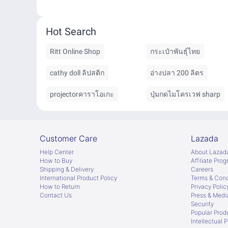
Hot Search
Ritt Online Shop
กระเป๋าพันธุ์ไทย
cathy doll ลิปสติก
อ่างปลา 200 ลิตร
projectorคาราโอเกะ
ปุ่มกดไมโครเวฟ sharp
Customer Care
Lazada
Help Center
About Lazad
How to Buy
Afﬁliate Pro
Shipping & Delivery
Careers
International Product Policy
Terms & Cond
How to Return
Privacy Polic
Contact Us
Press & Medi
Security
Popular Prod
Intellectual 