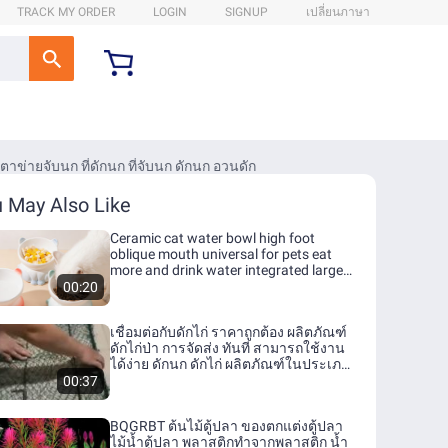
TRACK MY ORDER
LOGIN
SIGNUP
เปลี่ยนภาษา
่ายจับนก ที่ดักนก ที่จับนก ดักนก อวนดัก
 May Also Like
Ceramic cat water bowl high foot
oblique mouth universal for pets eat
more and drink water integrated large
diameter neck protection cat bowl for
00:20
cats
เชื่อมต่อกับดักไก่ ราคาถูกต้อง ผลิตภัณฑ์
ดักไก่ป่า การจัดส่ง ทันที สามารถใช้งาน
ได้ง่าย ดักนก ดักไก่ ผลิตภัณฑ์ในประเภท
ดักนก ทุกชนิด ขนาด ราคาถูกต้อง
00:37
BQGRBT ต้นไม้ตู้ปลา ของตกแต่งตู้ปลา
ไม้น้ำตู้ปลา พลาสติกทำจากพลาสติก น้ำ