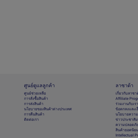
ศูนย์ดูแลลูกค้า
ลาซาด้า
ศูนย์ช่วยเหลือ
เกี่ยวกับลาซา
การสั่งซื้อสินค้า
Afﬁliate Pro
การส่งสินค้า
ร่วมงานกับเร
นโยบายของสินค้าต่างประเทศ
ข้อตกลงและเง
การคืนสินค้า
นโยบายความเ
ติดต่อเรา
ข่าวประชาสัมพ
ความปลอดภัย
สินค้ายอดนิย
Intellectual 