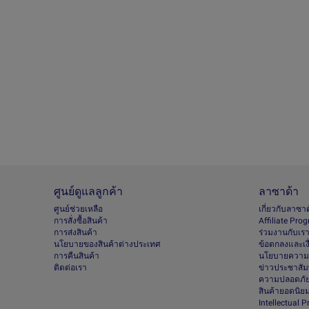
ศูนย์ดูแลลูกค้า
ลาซาด้า
ศูนย์ช่วยเหลือ
เกี่ยวกับลาซา
การสั่งซื้อสินค้า
Afﬁliate Pro
การส่งสินค้า
ร่วมงานกับเร
นโยบายของสินค้าต่างประเทศ
ข้อตกลงและเง
การคืนสินค้า
นโยบายความเ
ติดต่อเรา
ข่าวประชาสัมพ
ความปลอดภัย
สินค้ายอดนิย
Intellectual 