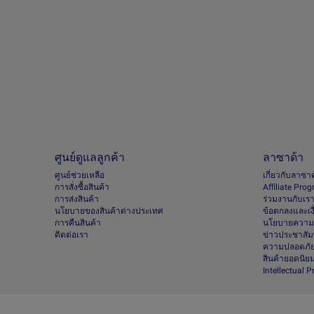
ศูนย์ดูแลลูกค้า
ลาซาด้า
ศูนย์ช่วยเหลือ
เกี่ยวกับลาซา
การสั่งซื้อสินค้า
Afﬁliate Pro
การส่งสินค้า
ร่วมงานกับเร
นโยบายของสินค้าต่างประเทศ
ข้อตกลงและเง
การคืนสินค้า
นโยบายความเ
ติดต่อเรา
ข่าวประชาสัมพ
ความปลอดภัย
สินค้ายอดนิย
Intellectual 