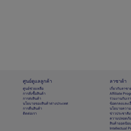
ศูนย์ดูแลลูกค้า
ลาซาด้า
ศูนย์ช่วยเหลือ
เกี่ยวกับลาซา
การสั่งซื้อสินค้า
Afﬁliate Pro
การส่งสินค้า
ร่วมงานกับเร
นโยบายของสินค้าต่างประเทศ
ข้อตกลงและเง
การคืนสินค้า
นโยบายความเ
ติดต่อเรา
ข่าวประชาสัมพ
ความปลอดภัย
สินค้ายอดนิย
Intellectual 