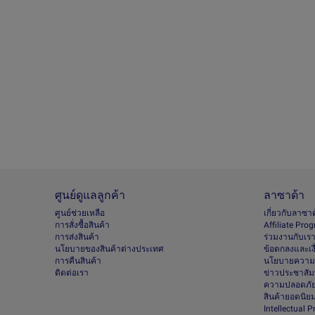
ศูนย์ดูแลลูกค้า
ลาซาด้า
ศูนย์ช่วยเหลือ
เกี่ยวกับลาซา
การสั่งซื้อสินค้า
Afﬁliate Pro
การส่งสินค้า
ร่วมงานกับเร
นโยบายของสินค้าต่างประเทศ
ข้อตกลงและเง
การคืนสินค้า
นโยบายความเ
ติดต่อเรา
ข่าวประชาสัมพ
ความปลอดภัย
สินค้ายอดนิย
Intellectual 