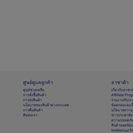
ศูนย์ดูแลลูกค้า
ลาซาด้า
ศูนย์ช่วยเหลือ
เกี่ยวกับลาซา
การสั่งซื้อสินค้า
Afﬁliate Pro
การส่งสินค้า
ร่วมงานกับเร
นโยบายของสินค้าต่างประเทศ
ข้อตกลงและเง
การคืนสินค้า
นโยบายความเ
ติดต่อเรา
ข่าวประชาสัมพ
ความปลอดภัย
สินค้ายอดนิย
Intellectual 