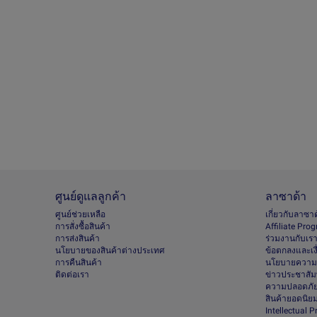
ศูนย์ดูแลลูกค้า
ลาซาด้า
ศูนย์ช่วยเหลือ
เกี่ยวกับลาซา
การสั่งซื้อสินค้า
Afﬁliate Pro
การส่งสินค้า
ร่วมงานกับเร
นโยบายของสินค้าต่างประเทศ
ข้อตกลงและเง
การคืนสินค้า
นโยบายความเ
ติดต่อเรา
ข่าวประชาสัมพ
ความปลอดภัย
สินค้ายอดนิย
Intellectual 