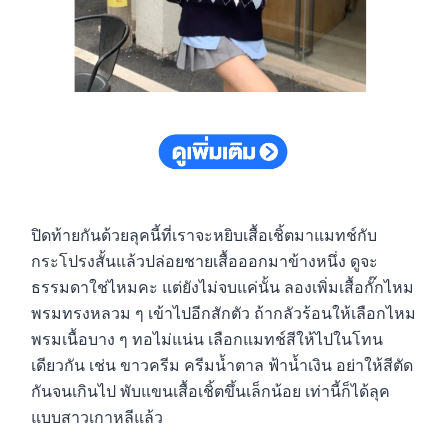
ปิดท้ายกันด้วยลุคนี้ที่เราจะหยิบเสื้อเชิ้ตมาแมทช์กับ
กระโปรงสั้นแล้วปล่อยชายเสื้อออกมาข้างหนึ่ง ดูจะ
ธรรมดาใช่ไหมคะ แต่ยังไม่จบแค่นั้น ลองเพิ่มเสื้อกั๊กไหม
พรมทรงหลวม ๆ เข้าไปอีกสักตัว ถ้ากลัวร้อนให้เลือกไหม
พรมเนื้อบาง ๆ ทอไม่แน่น เลือกแมทช์สีให้ไปในโทน
เดียวกัน เช่น ขาวครีม ครีมน้ำตาล ฟ้าน้ำเงิน อย่าให้สีตัด
กันจนเกินไป พับแขนเสื้อเชิ้ตขึ้นเล็กน้อย เท่านี้ก็ได้ลุค
แบบสาวเกาหลีแล้ว