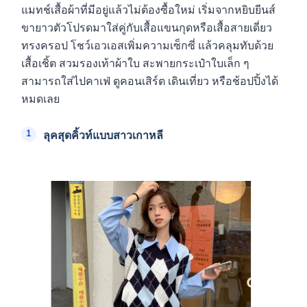
แมทช์เสื้อผ้าที่มีอยู่แล้วไม่ต้องซื้อใหม่ เริ่มจากหยิบยีนส์
ขายาวตัวโปรดมาใส่คู่กับเสื้อแขนกุดหรือเสื้อสายเดี่ยว
ทรงครอป โชว์เอวเอสเพิ่มความเซ็กซี่ แล้วคลุมทับด้วย
เสื้อเชิ้ต สวมรองเท้าผ้าใบ สะพายกระเป๋าใบเล็ก ๆ
สามารถใส่ไปคาเฟ่ ดูคอนเสิร์ต เดินเที่ยว หรือช้อปปิ้งได้
หมดเลย
ลุคสุดคิ้วท์แบบสาวเกาหลี