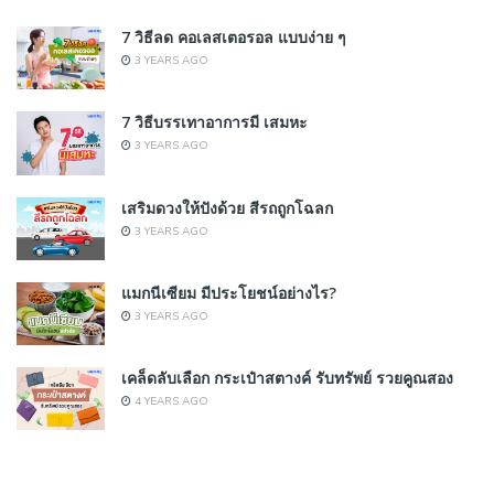
7 วิธีลด คอเลสเตอรอล แบบง่าย ๆ
3 YEARS AGO
7 วิธีบรรเทาอาการมี เสมหะ
3 YEARS AGO
เสริมดวงให้ปังด้วย สีรถถูกโฉลก
3 YEARS AGO
แมกนีเซียม มีประโยชน์อย่างไร?
3 YEARS AGO
เคล็ดลับเลือก กระเป๋าสตางค์ รับทรัพย์ รวยคูณสอง
4 YEARS AGO