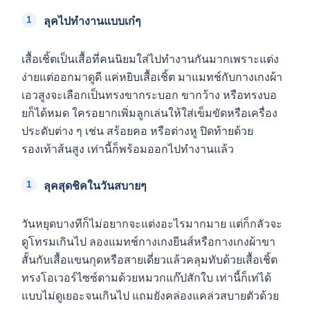
ลุคไปทำงานแบบเก๋ๆ
เสื้อเชิ้ตเป็นเสื้อที่คนนิยมใส่ไปทำงานกันมากเพราะแต่ง
ง่ายแต่ออกมาดูดี แค่หยิบเสื้อเชิ้ต มาแมทช์กับกางเกงผ้า
เอวสูงจะเลือกเป็นทรงขากระบอก ขากว้าง หรือทรงบอ
ยก็ได้หมด ใครอยากเพิ่มลูกเล่นให้ใส่เข็มขัดหรือเครื่อง
ประดับต่าง ๆ เช่น สร้อยคอ หรือต่างหู ปิดท้ายด้วย
รองเท้าส้นสูง เท่านี้ก็พร้อมออกไปทำงานแล้ว
ลุคสุดชิคในวันสบายๆ
วันหยุดบางทีก็ไม่อยากจะแต่งอะไรมากมาย แต่ก็กลัวจะ
ดูโทรมเกินไป ลองแมทช์กางเกงยีนส์หรือกางเกงผ้าขา
สั้นกับเสื้อแขนกุดหรือสายเดี่ยวแล้วคลุมทับด้วยเสื้อเชิ้ต
ทรงโอเวอร์ไซซ์ตามด้วยหมวกแก๊ปสักใบ เท่านี้ก็เท่ได้
แบบไม่ดูเยอะจนเกินไป แถมยังคล่องแคล่วสบายตัวด้วย