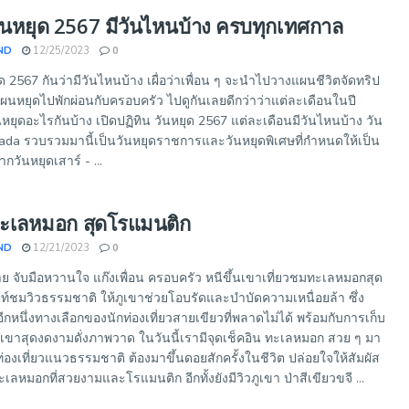
วันหยุด 2567 มีวันไหนบ้าง ครบทุกเทศกาล
ND
12/25/2023
0
 2567 กันว่ามีวันไหนบ้าง เผื่อว่าเพื่อน ๆ จะนำไปวางแผนชีวิตจัดทริป
แผนหยุดไปพักผ่อนกับครอบครัว ไปดูกันเลยดีกว่าว่าแต่ละเดือนในปี
วันหยุดอะไรกันบ้าง เปิดปฏิทิน วันหยุด 2567 แต่ละเดือนมีวันไหนบ้าง วัน
azada รวบรวมมานี้เป็นวันหยุดราชการและวันหยุดพิเศษที่กำหนดให้เป็น
กวันหยุดเสาร์ - ...
 ทะเลหมอก สุดโรแมนติก
ND
12/21/2023
0
าย จับมือหวานใจ แก๊งเพื่อน ครอบครัว หนีขึ้นเขาเที่ยวชมทะเลหมอกสุด
ท์ชมวิวธรรมชาติ ให้ภูเขาช่วยโอบรัดและบำบัดความเหนื่อยล้า ซึ่ง
อีกหนึ่งทางเลือกของนักท่องเที่ยวสายเขียวที่พลาดไม่ได้ พร้อมกับการเก็บ
าสุดงดงามดั่งภาพวาด ในวันนี้เรามีจุดเช็คอิน ทะเลหมอก สวย ๆ มา
่องเที่ยวแนวธรรมชาติ ต้องมาขึ้นดอยสักครั้งในชีวิต ปล่อยใจให้สัมผัส
ลหมอกที่สวยงามและโรแมนติก อีกทั้งยังมีวิวภูเขา ป่าสีเขียวขจี ...