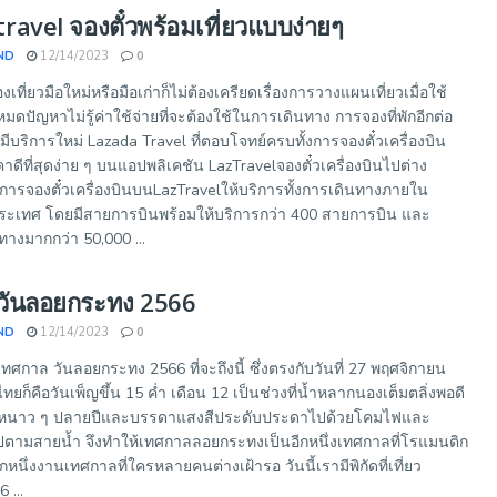
avel จองตั๋วพร้อมเที่ยวแบบง่ายๆ
ND
12/14/2023
0
งเที่ยวมือใหม่หรือมือเก่าก็ไม่ต้องเครียดเรื่องการวางแผนเที่ยวเมื่อใช้
หมดปัญหาไม่รู้ค่าใช้จ่ายที่จะต้องใช้ในการเดินทาง การจองที่พักอีกต่อ
ีบริการใหม่ Lazada Travel ที่ตอบโจทย์ครบทั้งการจองตั๋วเครื่องบิน
าดีที่สุดง่าย ๆ บนแอปพลิเคชัน LazTravelจองตั๋วเครื่องบินไปต่าง
การจองตั๋วเครื่องบินบนLazTravelให้บริการทั้งการเดินทางภายใน
เทศ โดยมีสายการบินพร้อมให้บริการกว่า 400 สายการบิน และ
างมากกว่า 50,000 ...
่ยว วันลอยกระทง 2566
ND
12/14/2023
0
เทศกาล วันลอยกระทง 2566 ที่จะถึงนี้ ซึ่งตรงกับวันที่ 27 พฤศจิกายน
ก็คือวันเพ็ญขึ้น 15 ค่ำ เดือน 12 เป็นช่วงที่น้ำหลากนองเต็มตลิ่งพอดี
หนาว ๆ ปลายปีและบรรดาแสงสีประดับประดาไปด้วยโคมไฟและ
ตามสายน้ำ จึงทำให้เทศกาลลอยกระทงเป็นอีกหนึ่งเทศกาลที่โรแมนติก
หนึ่งงานเทศกาลที่ใครหลายคนต่างเฝ้ารอ วันนี้เรามีพิกัดที่เที่ยว
 ...