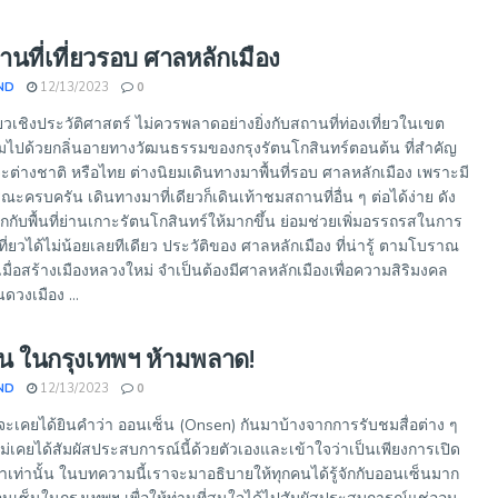
านที่เที่ยวรอบ ศาลหลักเมือง
ND
12/13/2023
0
ยวเชิงประวัติศาสตร์ ไม่ควรพลาดอย่างยิ่งกับสถานที่ท่องเที่ยวในเขต
มไปด้วยกลิ่นอายทางวัฒนธรรมของกรุงรัตนโกสินทร์ตอนต้น ที่สำคัญ
่าจะต่างชาติ หรือไทย ต่างนิยมเดินทางมาพื้นที่รอบ ศาลหลักเมือง เพราะมี
รบครัน เดินทางมาที่เดียวก็เดินเท้าชมสถานที่อื่น ๆ ต่อได้ง่าย ดัง
ักกับพื้นที่ย่านเกาะรัตนโกสินทร์ให้มากขึ้น ย่อมช่วยเพิ่มอรรถรสในการ
ี่ยวได้ไม่น้อยเลยทีเดียว ประวัติของ ศาลหลักเมือง ที่น่ารู้ ตามโบราณ
ื่อสร้างเมืองหลวงใหม่ จำเป็นต้องมีศาลหลักเมืองเพื่อความสิริมงคล
ดวงเมือง ...
็น ในกรุงเทพฯ ห้ามพลาด!
ND
12/13/2023
0
จะเคยได้ยินคำว่า ออนเซ็น (Onsen) กันมาบ้างจากการรับชมสื่อต่าง ๆ
่เคยได้สัมผัสประสบการณ์นี้ด้วยตัวเองและเข้าใจว่าเป็นเพียงการเปิด
น้ำเท่านั้น ในบทความนี้เราจะมาอธิบายให้ทุกคนได้รู้จักกับออนเซ็นมาก