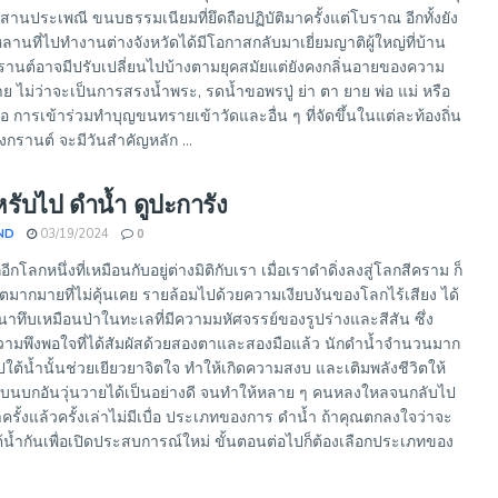
่อสืบสานประเพณี ขนบธรรมเนียมที่ยึดถือปฏิบัติมาครั้งแต่โบราณ อีกทั้งยัง
กหลานที่ไปทำงานต่างจังหวัดได้มีโอกาสกลับมาเยี่ยมญาติผู้ใหญ่ที่บ้าน
านต์อาจมีปรับเปลี่ยนไปบ้างตามยุคสมัยแต่ยังคงกลิ่นอายของความ
าย ไม่ว่าจะเป็นการสรงน้ำพระ, รดน้ำขอพรปู่ ย่า ตา ยาย พ่อ แม่ หรือ
ถือ การเข้าร่วมทำบุญขนทรายเข้าวัดและอื่น ๆ ที่จัดขึ้นในแต่ละท้องถิ่น
งกรานต์ จะมีวันสำคัญหลัก ...
ำหรับไป ดำน้ำ ดูปะการัง
ND
03/19/2024
0
ีกโลกหนึ่งที่เหมือนกับอยู่ต่างมิติกับเรา เมื่อเราดำดิ่งลงสู่โลกสีคราม ก็
ีวิตมากมายที่ไม่คุ้นเคย รายล้อมไปด้วยความเงียบงันของโลกไร้เสียง ได้
าทึบเหมือนป่าในทะเลที่มีความมหัศจรรย์ของรูปร่างและสีสัน ซึ่ง
ามพึงพอใจที่ได้สัมผัสด้วยสองตาและสองมือแล้ว นักดำน้ำจำนวนมาก
ใต้น้ำนั้นช่วยเยียวยาจิตใจ ทำให้เกิดความสงบ และเติมพลังชีวิตให้
กบนบกอันวุ่นวายได้เป็นอย่างดี จนทำให้หลาย ๆ คนหลงใหลจนกลับไป
ำครั้งแล้วครั้งเล่าไม่มีเบื่อ ประเภทของการ ดำน้ำ ถ้าคุณตกลงใจว่าจะ
้ำกันเพื่อเปิดประสบการณ์ใหม่ ขั้นตอนต่อไปก็ต้องเลือกประเภทของ