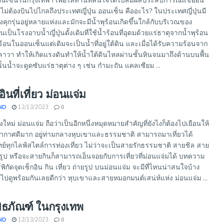
อนเซ็นในกรุงเทพฯ เพื่อให้ท่านที่สนใจได้ไปสัมผัสประสบการณ์แช่ออน
ไม่ต้องบินไปไกลถึงประเทศญี่ปุ่น ออนเซ็น คืออะไร? ในประเทศญี่ปุ่นมี
งคุกรุ่นอยู่หลายแห่งและมักจะมีน้ำพุร้อนเกิดขึ้นใกล้กับบริเวณของ
นเป็นโรงอาบน้ำญี่ปุ่นดั้งเดิมที่ใช้น้ำร้อนที่อุดมด้วยแร่ธาตุจากน้ำพุร้อน
อนในออนเซ็นแต่เดิมจะเป็นน้ำที่อยู่ใต้ดิน และเมื่อได้รับความร้อนจาก
ลาวา ทำให้เกิดแรงดันทำให้น้ำใต้ดินไหลผ่านชั้นหินจนมาถึงด้านบนพื้น
ั้นน้ำจะดูดซับแร่ธาตุต่าง ๆ เช่น กำมะถัน แคลเซียม ...
อินที่เที่ยว ม่อนแจ่ม
ND
12/13/2023
0
ใหม่ ม่อนแจ่ม ถือว่าเป็นอีกหนึ่งหมุดหมายสำคัญที่ยังไงก็ต้องไปเยือนให้
รรยากาศดีมาก อยู่ท่ามกลางหุบเขาและธรรมชาติ สามารถมาเที่ยวได้
ย์ทุกไลฟ์สไตล์การท่องเที่ยว ไม่ว่าจะเป็นสายรักธรรมชาติ สายชิล สาย
รูป หรือจะสายกินก็สามารถเอ็นจอยกับการเที่ยวที่ม่อนแจ่มได้ บทความ
ิกัดจุดเช็กอิน กิน เที่ยว ถ่ายรูป บนม่อนแจ่ม จะมีที่ไหนน่าสนใจบ้าง
มไปดูพร้อมกันเลยดีกว่า หุบเขาและสายหมอกมนต์เสน่ห์แห่ง ม่อนแจ่ม ...
พิพิธภัณฑ์ ในกรุงเทพ
ND
12/13/2023
0