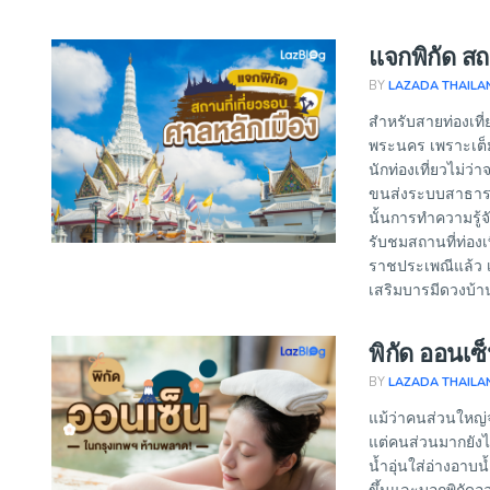
แจกพิกัด สถ
BY
LAZADA THAILA
สำหรับสายท่องเที่
พระนคร เพราะเต็
นักท่องเที่ยวไม่ว
ขนส่งระบบสาธารณะค
นั้นการทำความรู้จ
รับชมสถานที่ท่องเท
ราชประเพณีแล้ว เม
เสริมบารมีดวงบ้าน
พิกัด ออนเซ
BY
LAZADA THAILA
แม้ว่าคนส่วนใหญ่
แต่คนส่วนมากยังไม
น้ำอุ่นใส่อ่างอาบ