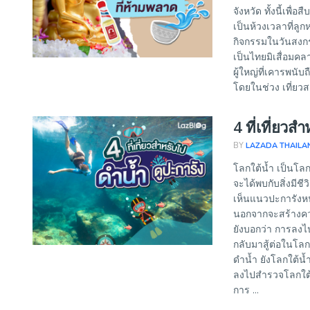
จังหวัด ทั้งนี้เพื
เป็นห้วงเวลาที่ลู
กิจกรรมในวันสงกร
เป็นไทยมิเสื่อมคล
ผู้ใหญ่ที่เคารพนับ
โดยในช่วง เที่ยวส
4 ที่เที่ยวส
BY
LAZADA THAILA
โลกใต้น้ำ เป็นโลกอ
จะได้พบกับสิ่งมีช
เห็นแนวปะการังหน
นอกจากจะสร้างคว
ยังบอกว่า การลงไป
กลับมาสู้ต่อในโล
ดำน้ำ ยังโลกใต้น้
ลงไปสำรวจโลกใต้น
การ ...