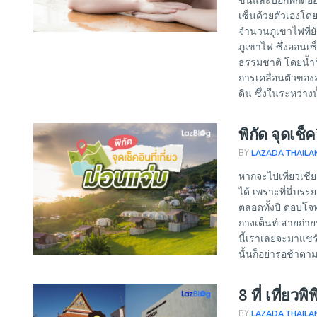
ขึ้นและบอกพิกัดอ
เซ็นด้วยตัวเองโดย
จำนวนภูเขาไฟที่ยั
ภูเขาไฟ ซึ่งออนเซ็
ธรรมชาติ โดยน้ำร้
การเคลื่อนตัวของ
ดิน ซึ่งในระหว่างน
พิกัด จุดเช็ค
BY
LAZADA THAILA
หากจะไปเที่ยวเชียง
ได้ เพราะที่นี่บ
ตลอดทั้งปี ตอบโจท
กางเต็นท์ สายถ่าย
นี้เราเลยจะมาแชร์พ
นั้นก็อย่ารอช้าตา
8 ที่ เที่ยว
BY
LAZADA THAILA