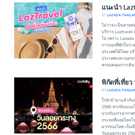
แนะนำ Laztr
BY
LAZADA THAILA
ไม่ว่าจะเป็นสายท่อ
บริการ Laztravel 
ไป เพราะ Lazada ม
การจองที่พักในราค
ประเทศได้ไหม บริ
ประเทศและนอกประ
ครอบคลุมการเดินท
พิกัดที่เที
BY
LAZADA THAILA
ใกล้เข้ามาแล้วกับ
2566 หากนับแบบไทย
บวกกับบรรยากาศ
กระทงที่ลอยไหลไป
มากของไทย เป็นอีก
วันลอยกระทง 2566