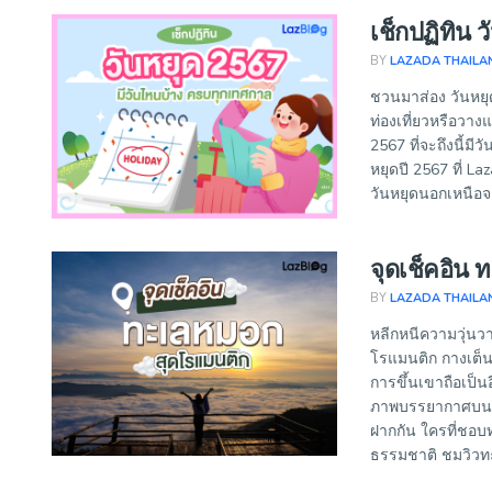
เช็กปฏิทิน 
BY
LAZADA THAILA
ชวนมาส่อง วันหยุด
ท่องเที่ยวหรือวาง
2567 ที่จะถึงนี้มี
หยุดปี 2567 ที่ L
วันหยุดนอกเหนือจา
จุดเช็คอิน
BY
LAZADA THAILA
หลีกหนีความวุ่นว
โรแมนติก กางเต็น
การขึ้นเขาถือเป็น
ภาพบรรยากาศบนเข
ฝากกัน ใครที่ชอบท
ธรรมชาติ ชมวิวทะเ