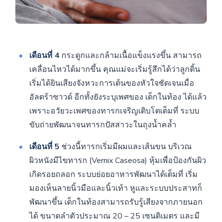
เดือนที่ 4
กระดูกและกล้ามเนื้อแข็งแรงขึ้น สามารถ
เคลื่อนไหวได้มากขึ้น คุณแม่จะเริ่มรู้สึกได้ว่าลูกดิ้น
เริ่มได้ยินเสียงจังหวะการเต้นของหัวใจชัดเจนเมื่อ
อัลตร้าซาวด์ อีกทั้งยังระบุเพศของ เด็กในท้อง ได้แล้ว
เพราะอวัยวะเพศของทารกเจริญเติบโตเต็มที่ ระบบ
ขับถ่ายพัฒนาจนทารกปัสสาวะในถุงน้ำคล้ำ
เดือนที่ 5
ช่วงนี้ทารกเริ่มมีผมและเส้นขน บริเวณ
ผิวหนังมีไขทารก (Vernix Caseosa) หุ้มเพื่อป้องกันผิว
เกิดรอยถลอก ระบบย่อยอาหารพัฒนาได้เต็มที่ เริ่ม
มองเห็นลายนิ้วมือและนิ้วเท้า หูและระบบประสาทก็
พัฒนาขึ้น เด็กในท้องสามารถรับรู้เสียงจากภายนอก
ได้ ขนาดลำตัวประมาณ 20 – 25 เซนติเมตร และมี