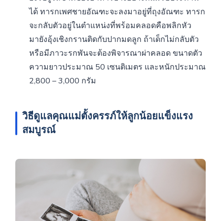
ได้ ทารกเพศชายอัณฑะจะลงมาอยู่ที่ถุงอัณฑะ ทารก
จะกลับตัวอยู่ในตำแหน่งที่พร้อมคลอดคือพลิกหัว
มายังอุ้งเชิงกรานติดกับปากมดลูก ถ้าเด็กไม่กลับตัว
หรือมีภาวะรกพันจะต้องพิจารณาผ่าคลอด ขนาดตัว
ความยาวประมาณ 50 เซนติเมตร และหนักประมาณ
2,800 – 3,000 กรัม
วิธีดูแลคุณแม่ตั้งครรภ์ให้ลูกน้อยแข็งแรง
สมบูรณ์