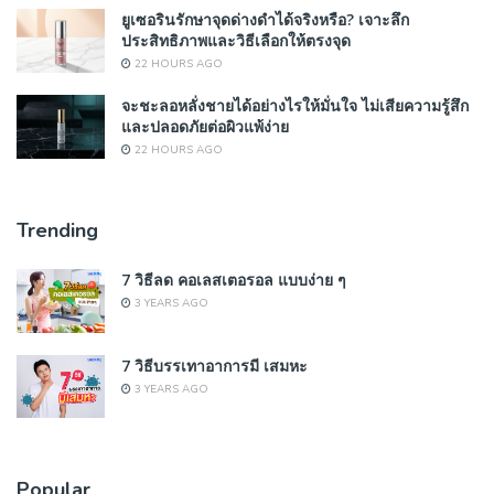
ยูเซอรินรักษาจุดด่างดำได้จริงหรือ? เจาะลึก
ประสิทธิภาพและวิธีเลือกให้ตรงจุด
22 HOURS AGO
จะชะลอหลั่งชายได้อย่างไรให้มั่นใจ ไม่เสียความรู้สึก
และปลอดภัยต่อผิวแพ้ง่าย
22 HOURS AGO
Trending
7 วิธีลด คอเลสเตอรอล แบบง่าย ๆ
3 YEARS AGO
7 วิธีบรรเทาอาการมี เสมหะ
3 YEARS AGO
Popular