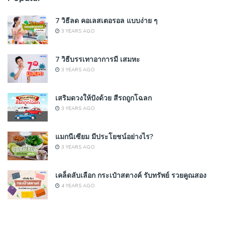
7 วิธีลด คอเลสเตอรอล แบบง่าย ๆ
3 YEARS AGO
7 วิธีบรรเทาอาการมี เสมหะ
3 YEARS AGO
เสริมดวงให้ปังด้วย สีรถถูกโฉลก
3 YEARS AGO
แมกนีเซียม มีประโยชน์อย่างไร?
3 YEARS AGO
เคล็ดลับเลือก กระเป๋าสตางค์ รับทรัพย์ รวยคูณสอง
4 YEARS AGO