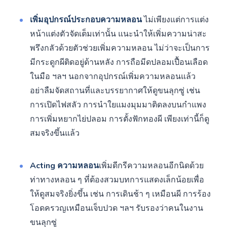
เพิ่มอุปกรณ์ประกอบความหลอน
ไม่เพียงแต่การแต่ง
หน้าแต่งตัวจัดเต็มเท่านั้น แนะนำให้เพิ่มความน่าสะ
พรึงกลัวด้วยตัวช่วยเพิ่มความหลอน ไม่ว่าจะเป็นการ
มีกระดูกผีติดอยู่ด้านหลัง การถือมีดปลอมเปื้อนเลือด
ในมือ ฯลฯ นอกจากอุปกรณ์เพิ่มความหลอนแล้ว
อย่าลืมจัดสถานที่และบรรยากาศให้ดูขนลุกซู่ เช่น
การเปิดไฟสลัว การนำใยแมงมุมมาติดลงบนกำแพง
การเพิ่มหยากไย่ปลอม การตั้งฟักทองผี เพียงเท่านี้ก็ดู
สมจริงขึ้นแล้ว
Acting ความหลอน
เพิ่มดีกรีความหลอนอีกนิดด้วย
ท่าทางหลอน ๆ ที่ต้องสวมบทการแสดงเล็กน้อยเพื่อ
ให้ดูสมจริงยิ่งขึ้น เช่น การเดินช้า ๆ เหมือนผี การร้อง
โอดครวญเหมือนเจ็บปวด ฯลฯ รับรองว่าคนในงาน
ขนลุกซู่