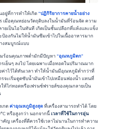
ู่ที่การทำให้เกิด
“ปฏิกิริยาการคายน้ำอย่าง
 เมื่อคุณหย่อนวัตถุดิบลงในน้ำมันที่ร้อนจัด ความ
ยเป็นไอในทันที เกิดเป็นชั้นเปลือกที่แห้งและแข็ง
เกราะป้องกันไม่ให้น้ำมันซึมเข้าไปในเนื้ออาหารมาก
ย่างสมบูรณ์แบบ
วามร้อนคุณภาพต่ำมักมีปัญหา
“อุณหภูมิตก”
าหารเย็นๆ ลงไป โดยเฉพาะเมื่อทอดในปริมาณมาก
งค่าไว้ได้ทันเวลา ทำให้น้ำมันมีอุณหภูมิต่ำกว่าที่
ารจะเริ่มดูดซับน้ำมันเข้าไปเหมือนฟองน้ำ แทนที่
่ทำให้ไก่ทอดหรือเฟรนช์ฟรายส์ของคุณกลายเป็น
น
ังเกต
ค่าอุณหภูมิสูงสุด
ที่เครื่องสามารถทำได้ โดย
°C หรือสูงกว่า นอกจากนี้
เวลาที่ใช้ในการอุ่น
วัดสำคัญ เครื่องที่ดีควรใช้เวลาไม่นานในการทำความ
ถียรของอุณหภูมิได้แม้จะใส่วัตถุดิบลงไปแล้ว การ