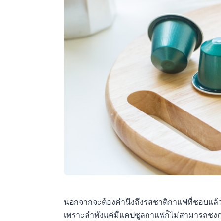
นอกจากจะต้องคำนึงถึงรสชาติกาแฟที่ชอบแล้ว
เพราะลำพังแค่มีแคปซูลกาแฟก็ไม่สามารถชงก