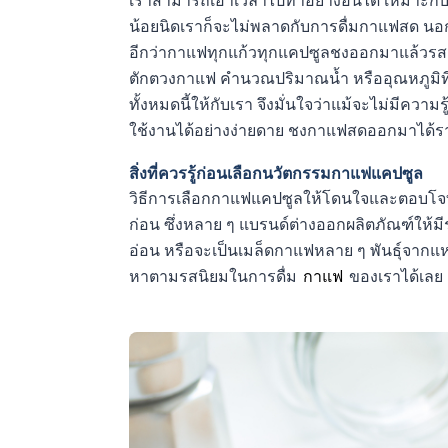
เราสามารถเอาเวลาไปทำอย่างอื่นได้ เหมาะกับเช
น้อยนิดเราก็จะไม่พลาดกับการดื่มกาแฟสด นอ
อีกว่ากาแฟทุกแก้วทุกแคปซูลชงออกมาแล้วรสช
ตักตวงกาแฟ คำนวณปริมาณน้ำ หรืออุณหภูมิท
ทั้งหมดนี้ให้กับเรา จึงมั่นใจว่าแม้จะไม่ม
ใช้งานได้อย่างง่ายดาย ชงกาแฟสดออกมาได้รา
สิ่งที่ควรรู้ก่อนเลือกนวัตกรรมกาแฟแคปซูล
วิธีการเลือกกาแฟแคปซูลให้โดนใจและตอบโจทย
ก่อน ซึ่งหลาย ๆ แบรนด์ต่างออกผลิตภัณฑ์ให้มี
อ่อน หรือจะเป็นเมล็ดกาแฟหลาย ๆ พันธุ์จากแหล่
หาตามรสนิยมในการดื่ม
กาแฟ
ของเราได้เลย