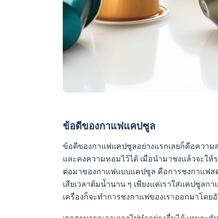
ข้อดีของกาแฟแคปซูล
ข้อดีของกาแฟแคปซูลอย่างแรกเลยก็คือความสด
และคงความหอมไว้ได้ เมื่อนำมาชงแล้วจะให้รส
ต่อมาของกาแฟแบบแคปซูล คือการชงกาแฟสดออ
เสียเวลาต้มน้ำนาน ๆ เพียงแค่เราใส่แคปซูลก
เครื่องก็จะทำการชงกาแฟของเราออกมาโดยอั