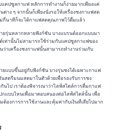
ับแคปซูลกาแฟ หลักการทำงานก็ง่ายมากเพียงแค่
ันต่าง ๆ จากนั้นก็เพียงนั่งรอให้เครื่องชงกาแฟสด
่กี่นาทีก็จะได้กาแฟสดคุณภาพไว้ดื่มแล้ว
ลายรุ่นหลากหลายฟังก์ชัน บางแบรนด์ออกแบบมา
์เท่านั้นไม่สามารถใช้ร่วมกับแคปซูลกาแฟของ
จก่อนว่าเครื่องชงกาแฟนั้นสามารถทำงานร่วมกับ
ายแบบขึ้นอยู่กับฟังก์ชัน บางรุ่นชงได้เฉพาะกาแฟ
ชันสตรีมนมสดมาในตัวด้วยเพื่อรองรับการชง
กันไป เราต้องพิจารณาว่าไลฟ์สไตล์การดื่มกาแฟ
กแบบไหนเพื่อมาตอบสนองต่อไลฟ์สไตล์นั้น เพื่อ
มต้องการการใช้งานและคุ้มค่ากับเงินที่เสียไปมาก
ร