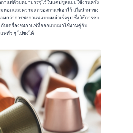
กาแฟคั่วบดมาบรรจุไว้ในแคปซูลแบบใช้งานครั้ง
อาความหอมและความสดของกาแฟเอาไว้ เมื่อนำมาชง
มกว่าการชงกาแฟแบบผงสำเร็จรูป ซึ่งวิธีการชง
มกับเครื่องชงกาแฟที่ออกแบบมาใช้งานคู่กับ
แฟทั่ว ๆ ไปชงได้