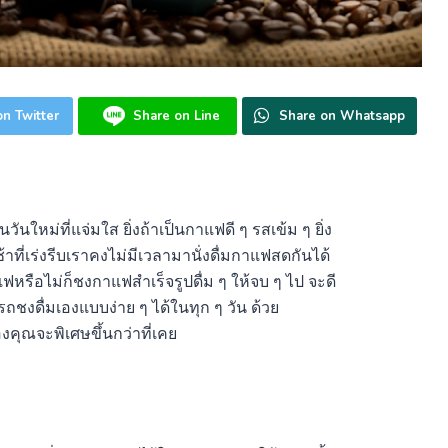
n Twitter
Share on Line
Share on Whatsapp
ันใหม่ที่แจ่มใส ยิ่งถ้าเป็นกาแฟดี ๆ รสเข้ม ๆ ยิ่ง
าที่เร่งรีบเราคงไม่มีเวลามานั่งดื่มกาแฟสดกันได้
รือไม่ก็ชงกาแฟสำเร็จรูปดื่ม ๆ ให้จบ ๆ ไป จะดี
ชงดื่มเองแบบง่าย ๆ ได้ในทุก ๆ วัน ด้วย
องคุณจะพิเศษขึ้นกว่าที่เคย