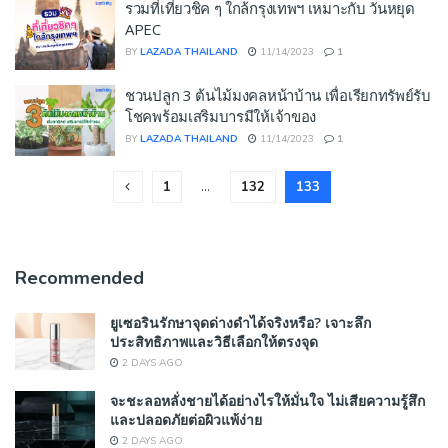
รวมที่เที่ยวชิค ๆ ใกล้กรุงเทพฯ เหมาะกับ วันหยุด
APEC
BY
LAZADA THAILAND
11/14/2023
1
ชวนปลูก 3 ต้นไม้มงคลหน้าบ้าน เพื่อเรียกทรัพย์รับ
โชคพร้อมเสริมบารมีให้เจ้าของ
BY
LAZADA THAILAND
11/14/2023
1
1
…
132
133
Recommended
ยูเซอรินรักษาจุดด่างดำได้จริงหรือ? เจาะลึก
ประสิทธิภาพและวิธีเลือกให้ตรงจุด
2 DAYS AGO
จะชะลอหลั่งชายได้อย่างไรให้มั่นใจ ไม่เสียความรู้สึก
และปลอดภัยต่อผิวแพ้ง่าย
2 DAYS AGO