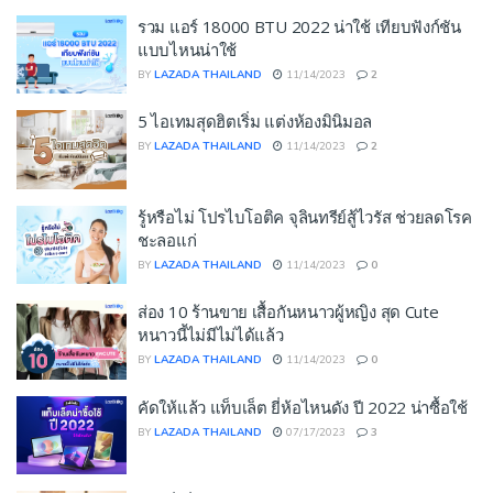
รวม แอร์ 18000 BTU 2022 น่าใช้ เทียบฟังก์ชัน
แบบไหนน่าใช้
BY
LAZADA THAILAND
11/14/2023
2
5 ไอเทมสุดฮิตเริ่ม แต่งห้องมินิมอล
BY
LAZADA THAILAND
11/14/2023
2
รู้หรือไม่ โปรไบโอติค จุลินทรีย์สู้ไวรัส ช่วยลดโรค
ชะลอแก่
BY
LAZADA THAILAND
11/14/2023
0
ส่อง 10 ร้านขาย เสื้อกันหนาวผู้หญิง สุด Cute
หนาวนี้ไม่มีไม่ได้แล้ว
BY
LAZADA THAILAND
11/14/2023
0
คัดให้แล้ว แท็บเล็ต ยี่ห้อไหนดัง ปี 2022 น่าซื้อใช้
BY
LAZADA THAILAND
07/17/2023
3