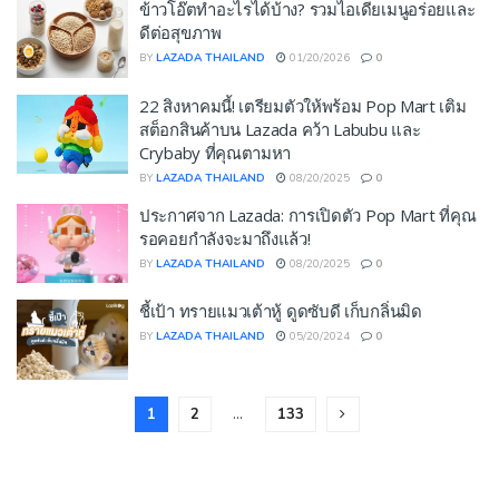
ข้าวโอ๊ตทำอะไรได้บ้าง? รวมไอเดียเมนูอร่อยและ
ดีต่อสุขภาพ
BY
LAZADA THAILAND
01/20/2026
0
22 สิงหาคมนี้! เตรียมตัวให้พร้อม Pop Mart เติม
สต็อกสินค้าบน Lazada คว้า Labubu และ
Crybaby ที่คุณตามหา
BY
LAZADA THAILAND
08/20/2025
0
ประกาศจาก Lazada: การเปิดตัว Pop Mart ที่คุณ
รอคอยกำลังจะมาถึงแล้ว!
BY
LAZADA THAILAND
08/20/2025
0
ชี้เป้า ทรายแมวเต้าหู้ ดูดซับดี เก็บกลิ่นมิด
BY
LAZADA THAILAND
05/20/2024
0
1
2
…
133