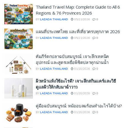
Thailand Travel Map: Complete Guide to All 6
Regions & 76 Provinces 2026
BY
LAZADA THAILAND
05/21/2026
0
แผนที่ประเทศไทย และที่เที่ยวครบทุกภาค 2026
BY
LAZADA THAILAND
05/21/2026
0
คัมภีร์ตกปลาฉบับสมบูรณ์: เจาะลึกเทคนิค
อุปกรณ์ และสูตรเหยื่อพิชิตปลาทุกน่านน้ำ
BY
LAZADA THAILAND
01/20/2026
0
ผิวหน้าแห้งใช้อะไรดี? เจาะลึกสกินแคร์และวิธี
ดูแลผิวให้กลับมาฉ่ำวาว
BY
LAZADA THAILAND
01/20/2026
0
คู่มือฉบับสมบูรณ์: หม้ออบลมร้อนทำอะไรได้บ้าง?
BY
LAZADA THAILAND
01/20/2026
0