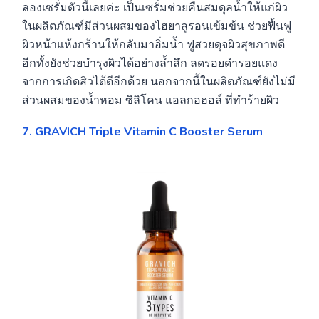
ลองเซรั่มตัวนี้เลยค่ะ เป็นเซรั่มช่วยคืนสมดุลน้ำให้แก่ผิว
ในผลิตภัณฑ์มีส่วนผสมของไฮยาลูรอนเข้มข้น ช่วยฟื้นฟู
ผิวหน้าแห้งกร้านให้กลับมาอิ่มน้ำ ฟูสวยดุจผิวสุขภาพดี
อีกทั้งยังช่วยบำรุงผิวได้อย่างล้ำลึก ลดรอยดำรอยแดง
จากการเกิดสิวได้ดีอีกด้วย นอกจากนี้ในผลิตภัณฑ์ยังไม่มี
ส่วนผสมของน้ำหอม ซิลิโคน แอลกอฮอล์ ที่ทำร้ายผิว
7. GRAVICH Triple Vitamin C Booster Serum