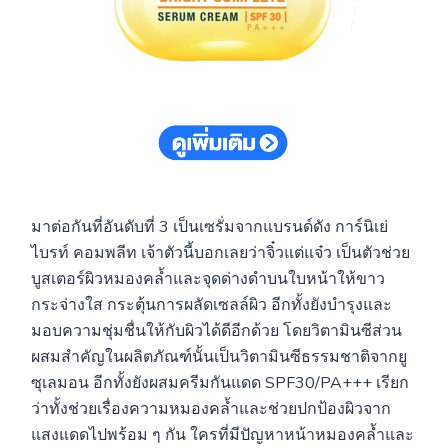
มาต่อกันที่อันดับที่ 3 เป็นเซรั่มจากแบรนด์ดัง การ์นิเย่
ไบรท์ คอมพลีท เจ้าตัวนี้บอกเลยว่าจิ๋วแต่แจ๋ว เป็นตัวช่วย
บูสเตอร์ผิวหมองคล้ำและจุดด่างดำบนใบหน้าให้ขาว
กระจ่างใส กระตุ้นการผลัดเซลล์ผิว อีกทั้งยังบำรุงและ
มอบความชุ่มชื่นให้กับผิวได้ดีอีกด้วย โดยวิตามินซีส่วน
ผสมสำคัญในผลิตภัณฑ์นั้นเป็นวิตามินซีธรรมชาติจากยู
ซุเลมอน อีกทั้งยังผสมครีมกันแดด SPF30/PA+++ เรียก
ว่าทั้งช่วยเรื่องความหมองคล้ำและช่วยปกป้องผิวจาก
แสงแดดไปพร้อม ๆ กัน ใครที่มีปัญหาหน้าหมองคล้ำและ