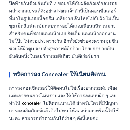
ปิดท้ายกันด้วยอันดับที่ 7 ขอยกให้กับผลิตภัณฑ์กลบรอย
คล้ำจากแบรนด์ดังอย่าง Nars เจ้าตัวนี้เป็นคอนซีลเลอร์
ที่มาในรูปแบบเนื้อครีม เกลี่ยง่าย ลื่นไหลไปกับผิว ไม่เป็น
ขุย เม็ดสีแน่น เข้มกลบทุกรอยได้แนบเนียนสนิท เหมาะ
สำหรับคนที่ชอบแต่งหน้าแบบจัดเต็ม แต่งหน้าออกงาน
ไม่โป๊ะ ไม่ดรอประหว่างวัน อีกทั้งยังช่วยคงความชุ่มชื่น
ช่วยให้ผิวดูเปล่งปลั่งสุขภาพดีอีกด้วย โดยยอดขายเป็น
อันดับหนึ่งในอเมริกาเลยทีเดียว มันดีเว่อร์มาก
ทริคการลง Concealer ให้เนียนติดทน
การลงคอนซีลเลอร์ให้ติดทนไม่ใช่เรื่องยากเลยค่ะ เพียง
แต่หลายคนอาจไม่ทราบและใช้วิธีการลงแบบผิด ๆ เลย
ทำให้
concealer
ไม่ติดทนนานได้ สำหรับใครที่มีปัญหา
การลงผลิตภัณฑ์แล้วติดไม่ทน ให้ลองนำเอาทริคนี้ไปใช้
นะคะ สามารถทำตามกันได้ง่าย ๆ ดังนี้เลยค่ะ