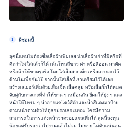
ผีซอมบี้
ลุคนี้แทบไม่ต้องซื้อเสื้อผ้าเพิ่มเลย นำเสื้อผ้าเก่าที่มีหรือที่
คิดว่าไม่ใส่แล้วก็ได้ เน้นโทนสีขาว ดำ หรือสีอ่อน มาตัด
หรือฉีกให้ขาดรุ่งริ่ง โดยใส่เสื้อสายเดี่ยวหรือเกาะอกไว้
ด้านในเพื่อกันโป๊ จากนั้นใส่เสื้อที่เราเตรียมไว้ได้เลย
สร้างเลเยอร์เพิ่มด้วยเสื้อเชิ้ต เสื้อคลุม หรือเสื้อกั๊กได้หมด
จับคู่กับกางเกงที่ทำให้ขาด ๆ เหมือนกัน ยีผมให้ยุ่ง ๆ แต่ง
หน้าให้โทรม ๆ นำอายแชโดว์สีดำและน้ำสีแดงมาป้าย
ตามหน้าตามตัวให้ดูสกปรกเลอะเทอะ ใครมีความ
สามารถในการแต่งหน้าวาดรอยแผลเพิ่มได้ ลุคนี้ลงทุน
น้อยแต่รับรองว่าไปงานแล้วไม่จม ไม่หาย ไม่ดับแน่นอน