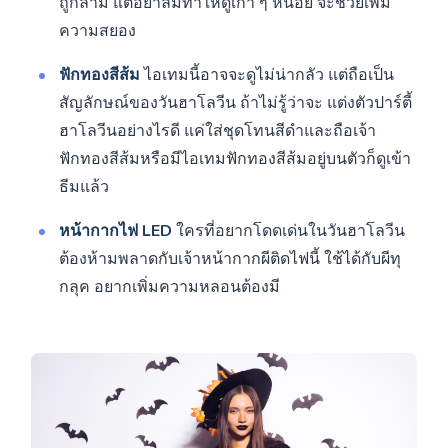
ถูกล่าม แต่อย่าลืมทำให้ดูเก่า ๆ หน่อย จะช่วยเพิ่ม
ความสยอง
ฟักทองสีส้ม
ไอเทมนี้อาจจะดูไม่น่ากลัว แต่ถือเป็น
สัญลักษณ์ของวันฮาโลวีน ถ้าไม่รู้ว่าจะ แต่งตัวปาร์ตี้
ฮาโลวีนอย่างไรดี แค่ใส่ชุดโทนสีดำและถือเจ้า
ฟักทองสีส้มหรือมีไอเทมฟักทองสีส้มอยู่บนตัวก็ดูเข้า
ธีมแล้ว
หน้ากากไฟ LED
ใครที่อยากโดดเด่นในวันฮาโลวีน
ต้องห้ามพลาดกับเจ้าหน้ากากผีติดไฟนี้ ใช้ได้กับผีทุ
กลุค อยากเพิ่มความหลอนต้องมี