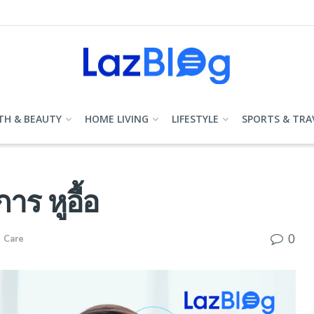
TH & BEAUTY
HOME LIVING
LIFESTYLE
SPORTS & TRA
าร หูอื้อ
0
 Care