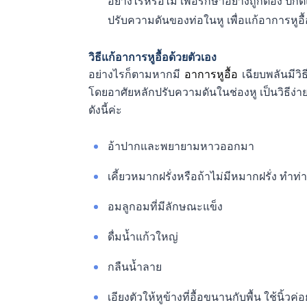
อย่างไรหรือไม่ เพื่อรักษาอย่างถูกต้อง ปก
ปรับความดันของท่อในหู เพื่อแก้อาการหูอื้
วิธีแก้อาการหูอื้อด้วยตัวเอง
อย่างไรก็ตามหากมี
อาการหูอื้อ
เฉียบพลันมีวิธ
โดยอาศัยหลักปรับความดันในช่องหู เป็นวิธีง่า
ดังนี้ค่ะ
อ้าปากและพยายามหาวออกมา
เคี้ยวหมากฝรั่งหรือถ้าไม่มีหมากฝรั่ง ทำท่าเ
อมลูกอมที่มีลักษณะแข็ง
ดื่มน้ำแก้วใหญ่
กลืนน้ำลาย
เอียงตัวให้หูข้างที่อื้อขนานกับพื้น ใช้นิ้วค