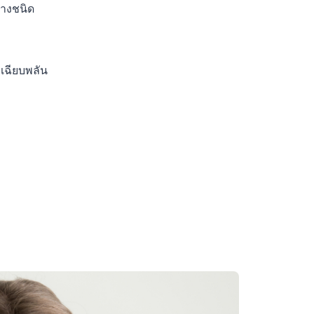
บางชนิด
บเฉียบพลัน