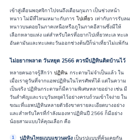
เข้าสู่เดือนพฤศจิกาไปจนถึงเดือนกุมภา เป็นช่วงหน้า
หนาว ไม่มีที่ไหนเหมาะกับการ
ไปเที่ยว
เท่ากับการรับลม
หนาวบนดอยในภาคเหนือหรือภูในภาคอีสานซึ่งมีให้
เลือกหลายแห่ง แต่สำหรับใครที่อยากไปเที่ยวทะเล ทะเล
อันดามันและทะเลตะวันออกช่วงต้นปีก็น่าเที่ยวไม่แพ้กัน
ไม่อยากพลาด วันหยุด 2566 ควรมีปฏิทินติดบ้านไว้
หลายคนอาจรู้สึกว่า
ปฏิทิน
กระดาษไม่จำเป็นแล้ว ใน
เมื่อเราดูวันที่จากแอพปฏิทินในโทรศัพท์ได้ แต่ในความ
เป็นจริง ปฏิทินกระดาษก็มีความพิเศษหลายอย่าง เช่น มี
วันสำคัญและระบุวันหยุดไว้อย่างครบถ้วนเข้าใจง่าย ใน
ขณะที่แอพปฏิทินหลายตัวยังขาดรายละเอียดบางอย่าง
และสำหรับใครที่กำลังมองหาปฏิทินปี 2566 ก็มีอย่าง
น้อยสามแบบให้คุณเลือก คือ
ปฏิทินไทยแบบแขวนผนัง
เป็นรูปแบบที่คุ้นเคยกัน