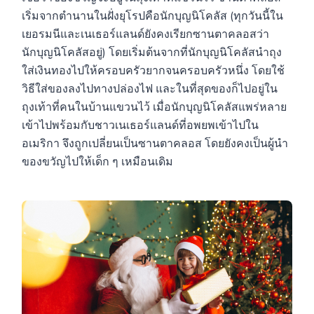
เริ่มจากตำนานในฝั่งยุโรปคือนักบุญนิโคลัส (ทุกวันนี้ใน
เยอรมนีและเนเธอร์แลนด์ยังคงเรียกซานตาคลอสว่า
นักบุญนิโคลัสอยู่) โดยเริ่มต้นจากที่นักบุญนิโคลัสนำถุง
ใส่เงินทองไปให้ครอบครัวยากจนครอบครัวหนึ่ง โดยใช้
วิธีใส่ของลงไปทางปล่องไฟ และในที่สุดของก็ไปอยู่ใน
ถุงเท้าที่คนในบ้านแขวนไว้ เมื่อนักบุญนิโคลัสแพร่หลาย
เข้าไปพร้อมกับชาวเนเธอร์แลนด์ที่อพยพเข้าไปใน
อเมริกา จึงถูกเปลี่ยนเป็นซานตาคลอส โดยยังคงเป็นผู้นำ
ของขวัญไปให้เด็ก ๆ เหมือนเดิม